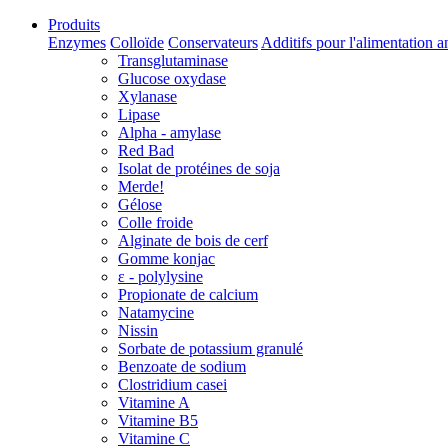
Produits
Enzymes
Colloïde
Conservateurs
Additifs pour l'alimentation 
Transglutaminase
Glucose oxydase
Xylanase
Lipase
Alpha - amylase
Red Bad
Isolat de protéines de soja
Merde!
Gélose
Colle froide
Alginate de bois de cerf
Gomme konjac
ε - polylysine
Propionate de calcium
Natamycine
Nissin
Sorbate de potassium granulé
Benzoate de sodium
Clostridium casei
Vitamine A
Vitamine B5
Vitamine C