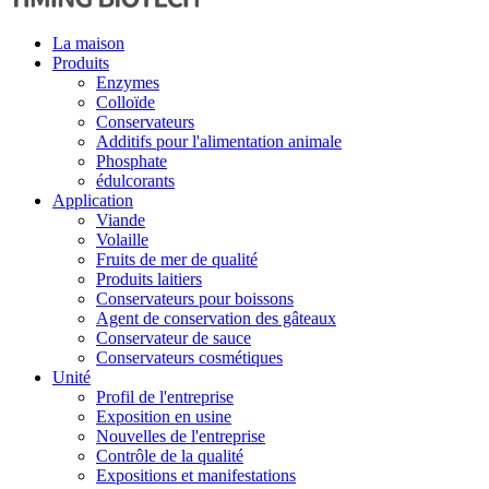
La maison
Produits
Enzymes
Colloïde
Conservateurs
Additifs pour l'alimentation animale
Phosphate
édulcorants
Application
Viande
Volaille
Fruits de mer de qualité
Produits laitiers
Conservateurs pour boissons
Agent de conservation des gâteaux
Conservateur de sauce
Conservateurs cosmétiques
Unité
Profil de l'entreprise
Exposition en usine
Nouvelles de l'entreprise
Contrôle de la qualité
Expositions et manifestations