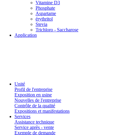
Vitamine D3
Phosphate
Aspartame
érythritol
Stevia
Trichloro - Saccharose
Application
Unité
Profil de l'entreprise
Exposition en usine
Nouvelles de l'entreprise
Contrôle de la qualité
Expositions et manifestations
Services
Assistance technique
Service après - vente
Exemple de demande