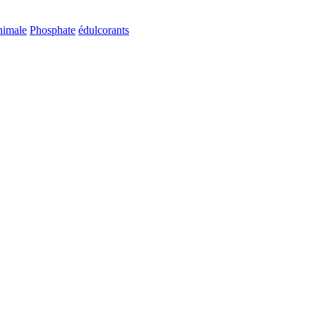
animale
Phosphate
édulcorants