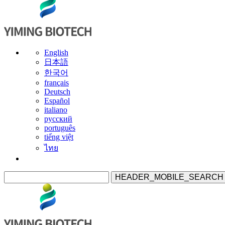
English
日本語
한국어
français
Deutsch
Español
italiano
русский
português
tiếng việt
ไทย
HEADER_MOBILE_SEARCH