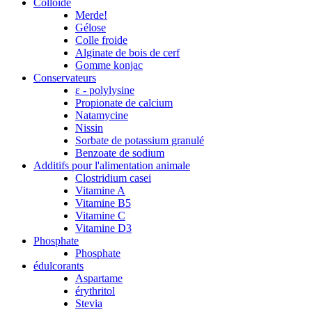
Colloïde
Merde!
Gélose
Colle froide
Alginate de bois de cerf
Gomme konjac
Conservateurs
ε - polylysine
Propionate de calcium
Natamycine
Nissin
Sorbate de potassium granulé
Benzoate de sodium
Additifs pour l'alimentation animale
Clostridium casei
Vitamine A
Vitamine B5
Vitamine C
Vitamine D3
Phosphate
Phosphate
édulcorants
Aspartame
érythritol
Stevia