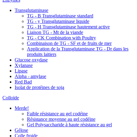
Transglutaminase
TG - B Transglutaminase standard
TG - y Transglutaminase liquide
TG - H Transglutaminase hautement active
Liaison TG - Mt de la viande
TG - CK Combination with Poultry
Combinaison de TG - SF et de fruits de mer
Application de la Transglutaminase TG - Dr dans les
produits laitiers
Glucose oxydase
Xylanase
Lipase
Alpha - amylase
Red Bad
Isolat de protéines de soja
Colloïde
Merde!
Faible résistance au gel codéine
Résistance moyenne au gel codéine
Gel Polysaccharide à haute résistance au gel
Gélose
Colle froide