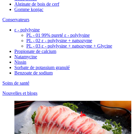
Alginate de bois de cerf
Gomme konjac
Conservateurs
ε - polylysine
PL - 01 99% pureté ε - polylysine
PL - 02 ε - polylysine + natsozyme
PL - 03 ε - polylysine + natsozyme + Glycine
Propionate de calcium
Natamycine
Nissin
Sorbate de potassium granulé
Benzoate de sodium
Soins de santé
Nouvelles et blogs