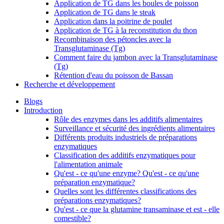
Application de TG dans les boules de poisson
Application de TG dans le steak
Application dans la poitrine de poulet
Application de TG à la reconstitution du thon
Recombinaison des pétoncles avec la
Transglutaminase (Tg)
Comment faire du jambon avec la Transglutaminase
(Tg)
Rétention d'eau du poisson de Bassan
Recherche et développement
Blogs
Introduction
Rôle des enzymes dans les additifs alimentaires
Surveillance et sécurité des ingrédients alimentaires
Différents produits industriels de préparations
enzymatiques
Classification des additifs enzymatiques pour
l'alimentation animale
Qu'est - ce qu'une enzyme? Qu'est - ce qu'une
préparation enzymatique?
Quelles sont les différentes classifications des
préparations enzymatiques?
Qu'est - ce que la glutamine transaminase et est - elle
comestible?