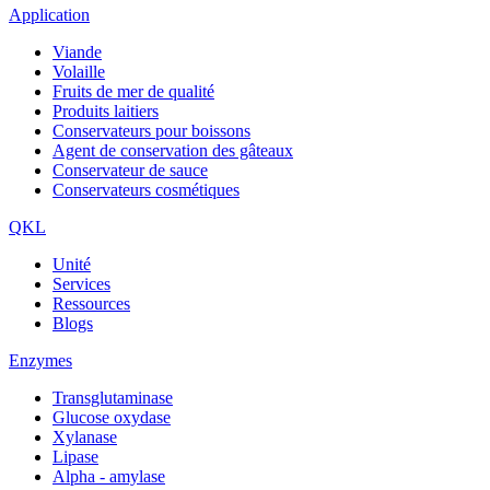
Application
Viande
Volaille
Fruits de mer de qualité
Produits laitiers
Conservateurs pour boissons
Agent de conservation des gâteaux
Conservateur de sauce
Conservateurs cosmétiques
QKL
Unité
Services
Ressources
Blogs
Enzymes
Transglutaminase
Glucose oxydase
Xylanase
Lipase
Alpha - amylase