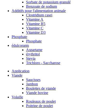
Sorbate de potassium granulé
Benzoate de sodium
Additifs pour l'alimentation animale
Clostridium casei
Vitamine A
Vitamine B5
Vitamine C
Vitamine D3
Phosphate
Phosphate
édulcorants
Aspartame
érythritol
Stevia
Trichloro - Saccharose
Application
Viande
Saucisses
Jambon
Boulettes de viande
Viande bovine
Volaille
Rouleaux de poulet
Poitrine de poulet