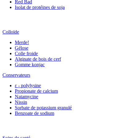
Red Bad
Isolat de protéines de soja
Colloïde
Merde!
Gélose
Colle froide
Alginate de bois de cerf
Gomme konjac
Conservateurs
ε - polylysine
Propionate de calcium
Natamycine
Nissin
Sorbate de potassium granulé
Benzoate de sodium
Soins de santé