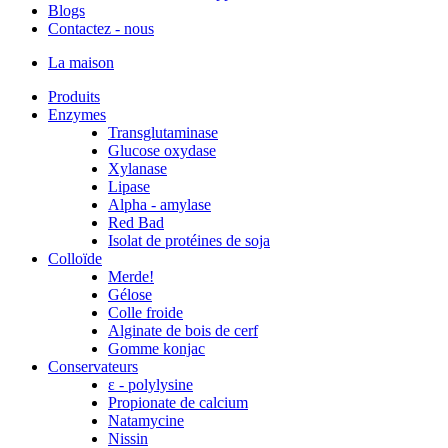
Blogs
Contactez - nous
La maison
Produits
Enzymes
Transglutaminase
Glucose oxydase
Xylanase
Lipase
Alpha - amylase
Red Bad
Isolat de protéines de soja
Colloïde
Merde!
Gélose
Colle froide
Alginate de bois de cerf
Gomme konjac
Conservateurs
ε - polylysine
Propionate de calcium
Natamycine
Nissin