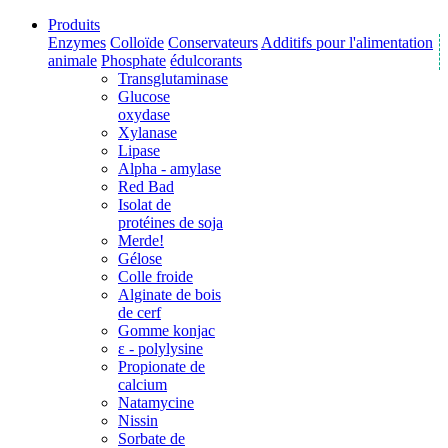
Produits
Enzymes
Colloïde
Conservateurs
Additifs pour l'alimentation
animale
Phosphate
édulcorants
Transglutaminase
Glucose
oxydase
Xylanase
Lipase
Alpha - amylase
Red Bad
Isolat de
protéines de soja
Merde!
Gélose
Colle froide
Alginate de bois
de cerf
Gomme konjac
ε - polylysine
Propionate de
calcium
Natamycine
Nissin
Sorbate de