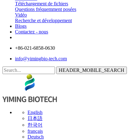
Téléchargement de fichiers
Questions fréquemment posées
Vidéo
Recherche et développement
Blogs
Contactez - nous
+86-021-6858-0630
info@yimingbio-tech.com
HEADER_MOBILE_SEARCH
English
日本語
한국어
français
Deutsch