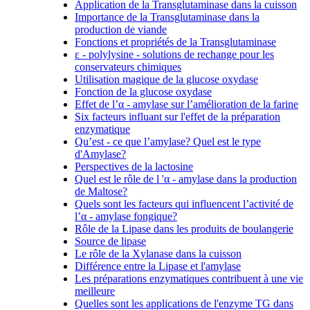
Application de la Transglutaminase dans la cuisson
Importance de la Transglutaminase dans la
production de viande
Fonctions et propriétés de la Transglutaminase
ε - polylysine - solutions de rechange pour les
conservateurs chimiques
Utilisation magique de la glucose oxydase
Fonction de la glucose oxydase
Effet de l’α - amylase sur l’amélioration de la farine
Six facteurs influant sur l'effet de la préparation
enzymatique
Qu’est - ce que l’amylase? Quel est le type
d'Amylase?
Perspectives de la lactosine
Quel est le rôle de l 'α - amylase dans la production
de Maltose?
Quels sont les facteurs qui influencent l’activité de
l’α - amylase fongique?
Rôle de la Lipase dans les produits de boulangerie
Source de lipase
Le rôle de la Xylanase dans la cuisson
Différence entre la Lipase et l'amylase
Les préparations enzymatiques contribuent à une vie
meilleure
Quelles sont les applications de l'enzyme TG dans