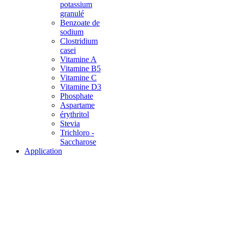
potassium
granulé
Benzoate de
sodium
Clostridium
casei
Vitamine A
Vitamine B5
Vitamine C
Vitamine D3
Phosphate
Aspartame
érythritol
Stevia
Trichloro -
Saccharose
Application