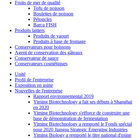
Fruits de mer de qualité
Tofu de poisson
Boulettes de poisson
Pétoncles
Barca FISH
Produits laitiers
Produits de yaourt
Produits à base de fromage
Conservateurs pour boissons
Agent de conservation des gâteaux
Conservateur de sauce
Conservateurs cosmétiques
Unité
Profil de l'entreprise
Exposition en usine
Nouvelles de l'entreprise
Rapport environnemental 2019
Yiming Biotechnology a fait ses débuts à Shanghai
en 2020
Yiming Biotechnology s'efforce de construire une
base de démonstration de fermentation
Yiming Biotechnology a remporté le Fonds spécial
pour 2020 Jiangsu Strategic Emerging Industries
Yiming Biology a remporté le titre national d'usine