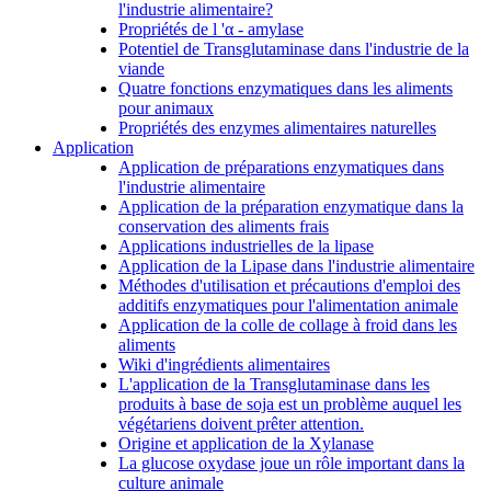
l'industrie alimentaire?
Propriétés de l 'α - amylase
Potentiel de Transglutaminase dans l'industrie de la
viande
Quatre fonctions enzymatiques dans les aliments
pour animaux
Propriétés des enzymes alimentaires naturelles
Application
Application de préparations enzymatiques dans
l'industrie alimentaire
Application de la préparation enzymatique dans la
conservation des aliments frais
Applications industrielles de la lipase
Application de la Lipase dans l'industrie alimentaire
Méthodes d'utilisation et précautions d'emploi des
additifs enzymatiques pour l'alimentation animale
Application de la colle de collage à froid dans les
aliments
Wiki d'ingrédients alimentaires
L'application de la Transglutaminase dans les
produits à base de soja est un problème auquel les
végétariens doivent prêter attention.
Origine et application de la Xylanase
La glucose oxydase joue un rôle important dans la
culture animale