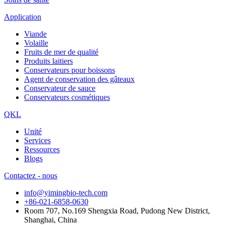
Application
Viande
Volaille
Fruits de mer de qualité
Produits laitiers
Conservateurs pour boissons
Agent de conservation des gâteaux
Conservateur de sauce
Conservateurs cosmétiques
QKL
Unité
Services
Ressources
Blogs
Contactez - nous
info@yimingbio-tech.com
+86-021-6858-0630
Room 707, No.169 Shengxia Road, Pudong New District,
Shanghai, China