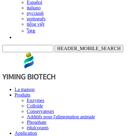
Español
italiano
русский
português
tiếng việt
ไทย
HEADER_MOBILE_SEARCH
La maison
Produits
Enzymes
Colloïde
Conservateurs
Additifs pour l'alimentation animale
Phosphate
édulcorants
Application