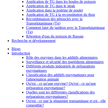
Application de TG dans les boules de poisson
Application de TG dans le steak
Application dans la poitrine de poulet
Application de TG à la reconstitution du thon
Recombinaison des pétoncles avec la
Transglutaminase (Tg)
Comment faire du jambon avec la Transglutaminase
(Tg)
Rétention d'eau du poisson de Bassan
Recherche et développement
Blogs
Introduction
Rôle des enzymes dans les additifs alimentaires
Surveillance et sécurité des ingrédients alimentaires
Différents produits industriels de préparations
enzymatiques
Classification des additifs enzymatiques pour
l'alimentation animale
Qu'est - ce qu'une enzyme? Qu'est - ce qu'une
préparation enzymatique?
Quelles sont les différentes classifications des
préparations enzymatiques?
Qu'est - ce que la glutamine transaminase et est - elle
comestible?