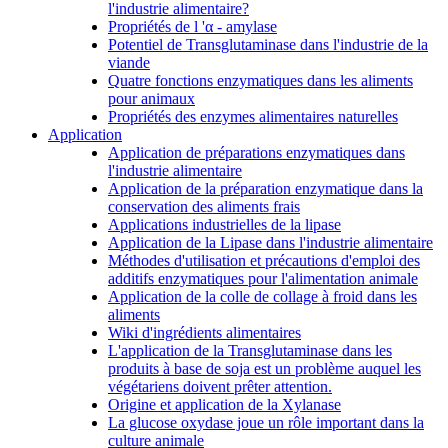
l'industrie alimentaire?
Propriétés de l 'α - amylase
Potentiel de Transglutaminase dans l'industrie de la
viande
Quatre fonctions enzymatiques dans les aliments
pour animaux
Propriétés des enzymes alimentaires naturelles
Application
Application de préparations enzymatiques dans
l'industrie alimentaire
Application de la préparation enzymatique dans la
conservation des aliments frais
Applications industrielles de la lipase
Application de la Lipase dans l'industrie alimentaire
Méthodes d'utilisation et précautions d'emploi des
additifs enzymatiques pour l'alimentation animale
Application de la colle de collage à froid dans les
aliments
Wiki d'ingrédients alimentaires
L'application de la Transglutaminase dans les
produits à base de soja est un problème auquel les
végétariens doivent prêter attention.
Origine et application de la Xylanase
La glucose oxydase joue un rôle important dans la
culture animale