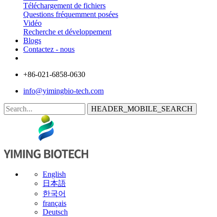
Téléchargement de fichiers
Questions fréquemment posées
Vidéo
Recherche et développement
Blogs
Contactez - nous
+86-021-6858-0630
info@yimingbio-tech.com
HEADER_MOBILE_SEARCH
English
日本語
한국어
français
Deutsch