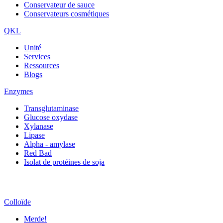
Conservateur de sauce
Conservateurs cosmétiques
QKL
Unité
Services
Ressources
Blogs
Enzymes
Transglutaminase
Glucose oxydase
Xylanase
Lipase
Alpha - amylase
Red Bad
Isolat de protéines de soja
Colloïde
Merde!