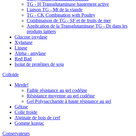
TG - H Transglutaminase hautement active
Liaison TG - Mt de la viande
TG - CK Combination with Poultry
Combinaison de TG - SF et de fruits de mer
Application de la Transglutaminase TG - Dr dans les
produits laitiers
Glucose oxydase
Xylanase
Lipase
Alpha - amylase
Red Bad
Isolat de protéines de soja
Colloïde
Merde!
Faible résistance au gel codéine
Résistance moyenne au gel codéine
Gel Polysaccharide à haute résistance au gel
Gélose
Colle froide
Alginate de bois de cerf
Gomme konjac
Conservateurs