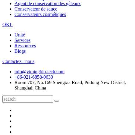
Agent de conservation des gâteaux
Conservateur de sauce
Conservateurs cosmétiques
QKL
Unité
Services
Ressources
Blogs
Contactez - nous
info@yimingbio-tech.com
+86-021-6858-0630
Room 707, No.169 Shengxia Road, Pudong New District,
Shanghai, China