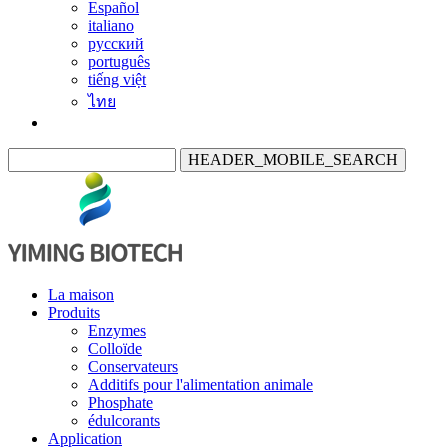
Español
italiano
русский
português
tiếng việt
ไทย
HEADER_MOBILE_SEARCH
La maison
Produits
Enzymes
Colloïde
Conservateurs
Additifs pour l'alimentation animale
Phosphate
édulcorants
Application