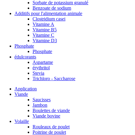
Sorbate de potassium granulé
Benzoate de sodium
Additifs pour l'alimentation animale
Clostridium casei
Vitamine A
Vitamine B5
Vitamine C
Vitamine D3
Phosphate
Phosphate
édulcorants
Aspartame
érythritol
Stevia
Trichloro - Saccharose
Application
Viande
Saucisses
Jambon
Boulettes de viande
Viande bovine
Volaille
Rouleaux de poulet
Poitrine de poulet