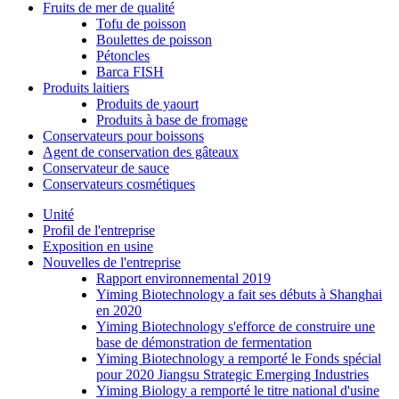
Fruits de mer de qualité
Tofu de poisson
Boulettes de poisson
Pétoncles
Barca FISH
Produits laitiers
Produits de yaourt
Produits à base de fromage
Conservateurs pour boissons
Agent de conservation des gâteaux
Conservateur de sauce
Conservateurs cosmétiques
Unité
Profil de l'entreprise
Exposition en usine
Nouvelles de l'entreprise
Rapport environnemental 2019
Yiming Biotechnology a fait ses débuts à Shanghai
en 2020
Yiming Biotechnology s'efforce de construire une
base de démonstration de fermentation
Yiming Biotechnology a remporté le Fonds spécial
pour 2020 Jiangsu Strategic Emerging Industries
Yiming Biology a remporté le titre national d'usine