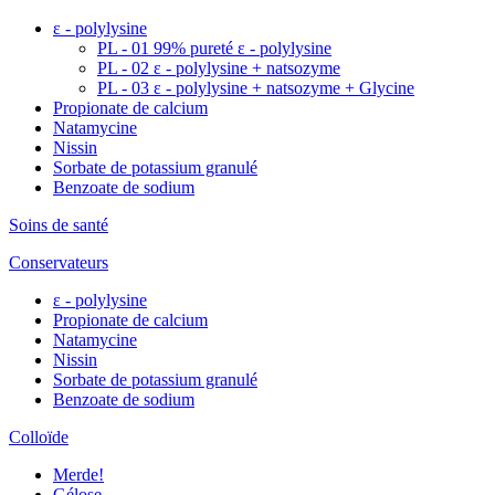
ε - polylysine
PL - 01 99% pureté ε - polylysine
PL - 02 ε - polylysine + natsozyme
PL - 03 ε - polylysine + natsozyme + Glycine
Propionate de calcium
Natamycine
Nissin
Sorbate de potassium granulé
Benzoate de sodium
Soins de santé
Conservateurs
ε - polylysine
Propionate de calcium
Natamycine
Nissin
Sorbate de potassium granulé
Benzoate de sodium
Colloïde
Merde!
Gélose