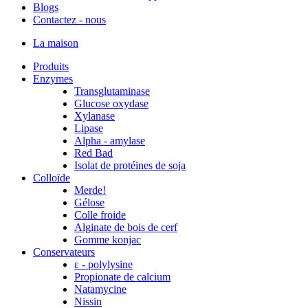
Blogs
Contactez - nous
La maison
Produits
Enzymes
Transglutaminase
Glucose oxydase
Xylanase
Lipase
Alpha - amylase
Red Bad
Isolat de protéines de soja
Colloïde
Merde!
Gélose
Colle froide
Alginate de bois de cerf
Gomme konjac
Conservateurs
ε - polylysine
Propionate de calcium
Natamycine
Nissin