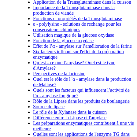
Application de la Transglutaminase dans la cuisson
Importance de la Transglutaminase dans la
production de viande
Fonctions et propriétés de la Transglutaminase
ε - polylysine - solutions de rechange pour les
conservateurs chimiques
Utilisation magique de la glucose oxydase
Fonction de la glucose oxydase
Effet de l’α - amylase sur l’amélioration de la farine
Six facteurs influant sur l'effet de la préparation
enzymatique
Qu’est - ce que l’amylase? Quel est le type
d'Amylase?
Perspectives de la lactosine
Quel est le rôle de l 'α - amylase dans la production
de Maltose?
Quels sont les facteurs qui influencent l’activité de
l’α - amylase fongique?
Rôle de la Lipase dans les produits de boulangerie
Source de lipase
Le rôle de la Xylanase dans la cuisson
Différence entre la Lipase et l'amylase
Les préparations enzymatiques contribuent à une vie
meilleure
Quelles sont les applications de l'enzyme TG dans