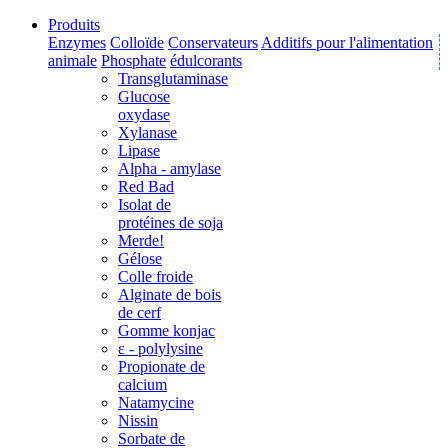
Produits
Enzymes
Colloïde
Conservateurs
Additifs pour l'alimentation
animale
Phosphate
édulcorants
Transglutaminase
Glucose
oxydase
Xylanase
Lipase
Alpha - amylase
Red Bad
Isolat de
protéines de soja
Merde!
Gélose
Colle froide
Alginate de bois
de cerf
Gomme konjac
ε - polylysine
Propionate de
calcium
Natamycine
Nissin
Sorbate de