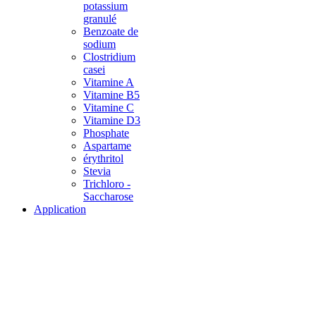
potassium
granulé
Benzoate de
sodium
Clostridium
casei
Vitamine A
Vitamine B5
Vitamine C
Vitamine D3
Phosphate
Aspartame
érythritol
Stevia
Trichloro -
Saccharose
Application