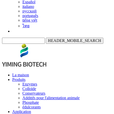
Español
italiano
русский
português
tiếng việt
ไทย
HEADER_MOBILE_SEARCH
La maison
Produits
Enzymes
Colloïde
Conservateurs
Additifs pour l'alimentation animale
Phosphate
édulcorants
Application