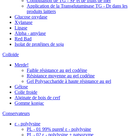
Combinaison de TG - SF et de fruits de mer
Application de la Transglutaminase TG - Dr dans les
produits laitiers
Glucose oxydase
Xylanase
Lipase
Alpha - amylase
Red Bad
Isolat de protéines de soja
Colloïde
Merde!
Faible résistance au gel codéine
Résistance moyenne au gel codéine
Gel Polysaccharide à haute résistance au gel
Gélose
Colle froide
Alginate de bois de cerf
Gomme konjac
Conservateurs
ε - polylysine
PL - 01 99% pureté ε - polylysine
PL - 02 ε - polylysine + natsozyme