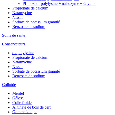
PL - 03 ε - polylysine + natsozyme + Glycine
Propionate de calcium
Natamycine
Nissin
Sorbate de potassium granulé
Benzoate de sodium
Soins de santé
Conservateurs
ε - polylysine
Propionate de calcium
Natamycine
Nissin
Sorbate de potassium granulé
Benzoate de sodium
Colloïde
Merde!
Gélose
Colle froide
Alginate de bois de cerf
Gomme konjac