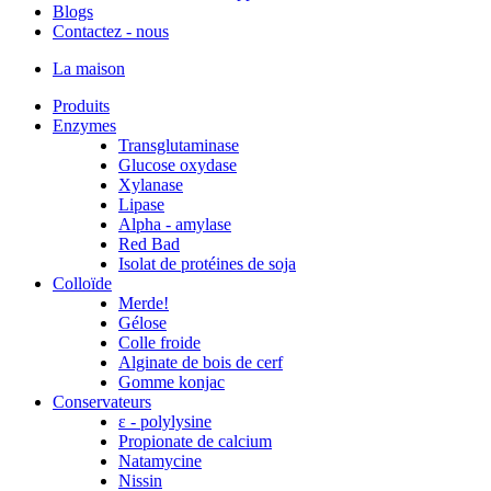
Blogs
Contactez - nous
La maison
Produits
Enzymes
Transglutaminase
Glucose oxydase
Xylanase
Lipase
Alpha - amylase
Red Bad
Isolat de protéines de soja
Colloïde
Merde!
Gélose
Colle froide
Alginate de bois de cerf
Gomme konjac
Conservateurs
ε - polylysine
Propionate de calcium
Natamycine
Nissin