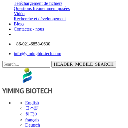
Téléchargement de fichiers
Questions fréquemment posées
Vidéo
Recherche et développement
Blogs
Contactez - nous
+86-021-6858-0630
info@yimingbio-tech.com
HEADER_MOBILE_SEARCH
English
日本語
한국어
français
Deutsch