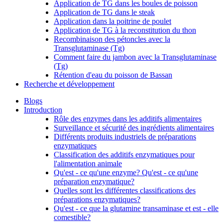
Application de TG dans les boules de poisson
Application de TG dans le steak
Application dans la poitrine de poulet
Application de TG à la reconstitution du thon
Recombinaison des pétoncles avec la
Transglutaminase (Tg)
Comment faire du jambon avec la Transglutaminase
(Tg)
Rétention d'eau du poisson de Bassan
Recherche et développement
Blogs
Introduction
Rôle des enzymes dans les additifs alimentaires
Surveillance et sécurité des ingrédients alimentaires
Différents produits industriels de préparations
enzymatiques
Classification des additifs enzymatiques pour
l'alimentation animale
Qu'est - ce qu'une enzyme? Qu'est - ce qu'une
préparation enzymatique?
Quelles sont les différentes classifications des
préparations enzymatiques?
Qu'est - ce que la glutamine transaminase et est - elle
comestible?