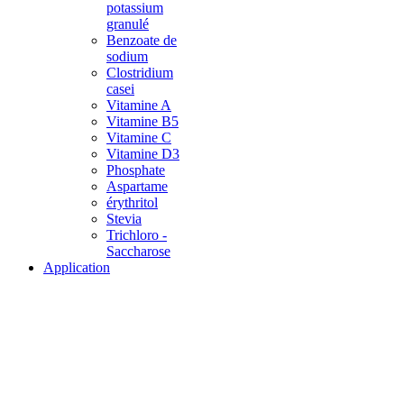
potassium
granulé
Benzoate de
sodium
Clostridium
casei
Vitamine A
Vitamine B5
Vitamine C
Vitamine D3
Phosphate
Aspartame
érythritol
Stevia
Trichloro -
Saccharose
Application