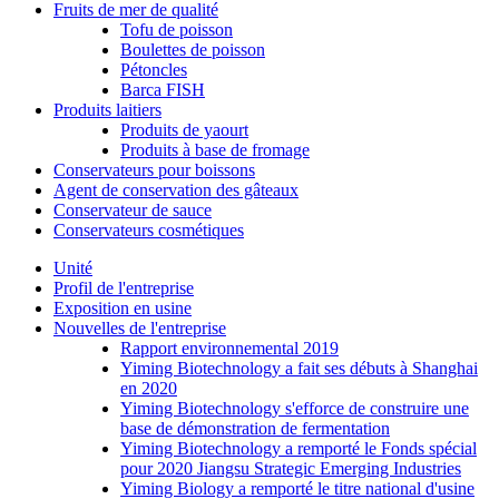
Fruits de mer de qualité
Tofu de poisson
Boulettes de poisson
Pétoncles
Barca FISH
Produits laitiers
Produits de yaourt
Produits à base de fromage
Conservateurs pour boissons
Agent de conservation des gâteaux
Conservateur de sauce
Conservateurs cosmétiques
Unité
Profil de l'entreprise
Exposition en usine
Nouvelles de l'entreprise
Rapport environnemental 2019
Yiming Biotechnology a fait ses débuts à Shanghai
en 2020
Yiming Biotechnology s'efforce de construire une
base de démonstration de fermentation
Yiming Biotechnology a remporté le Fonds spécial
pour 2020 Jiangsu Strategic Emerging Industries
Yiming Biology a remporté le titre national d'usine