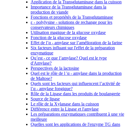
Application de la Transglutaminase dans la cuisson
Importance de la Transglutaminase dans la
production de viande
Fonctions et propriétés de la Transglutaminase
ε - polylysine - solutions de rechange pour les
conservateurs chimiques
Utilisation magique de la glucose oxydase
Fonction de la glucose oxydase
Effet de l’α - amylase sur l’amélioration de la farine
Six facteurs influant sur l'effet de la préparation
enzymatique
Qu’est - ce que l’amylase? Quel est le type
d'Amylase?
Perspectives de la lactosine
Quel est le rôle de l 'α - amylase dans la production
de Maltose?
Quels sont les facteurs qui influencent l’activité de
l’α - amylase fongique?
Rôle de la Lipase dans les produits de boulangerie
Source de lipase
Le rôle de la Xylanase dans la cuisson
Différence entre la Lipase et l'amylase
Les préparations enzymatiques contribuent à une vie
meilleure
Quelles sont les applications de l'enzyme TG dans