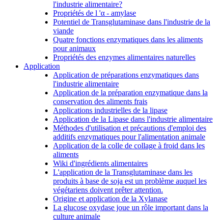
l'industrie alimentaire?
Propriétés de l 'α - amylase
Potentiel de Transglutaminase dans l'industrie de la
viande
Quatre fonctions enzymatiques dans les aliments
pour animaux
Propriétés des enzymes alimentaires naturelles
Application
Application de préparations enzymatiques dans
l'industrie alimentaire
Application de la préparation enzymatique dans la
conservation des aliments frais
Applications industrielles de la lipase
Application de la Lipase dans l'industrie alimentaire
Méthodes d'utilisation et précautions d'emploi des
additifs enzymatiques pour l'alimentation animale
Application de la colle de collage à froid dans les
aliments
Wiki d'ingrédients alimentaires
L'application de la Transglutaminase dans les
produits à base de soja est un problème auquel les
végétariens doivent prêter attention.
Origine et application de la Xylanase
La glucose oxydase joue un rôle important dans la
culture animale