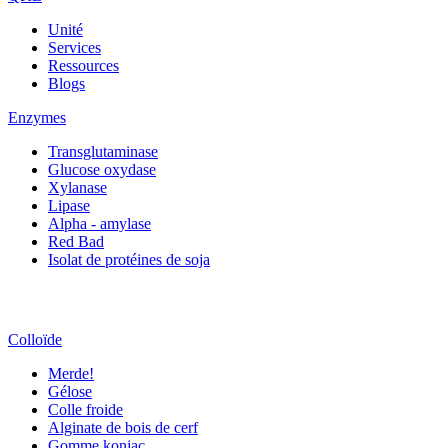
Unité
Services
Ressources
Blogs
Enzymes
Transglutaminase
Glucose oxydase
Xylanase
Lipase
Alpha - amylase
Red Bad
Isolat de protéines de soja
Colloïde
Merde!
Gélose
Colle froide
Alginate de bois de cerf
Gomme konjac