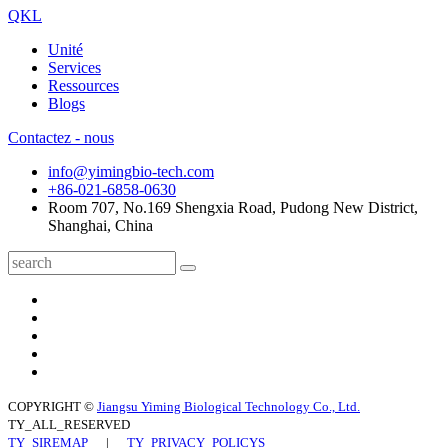
QKL
Unité
Services
Ressources
Blogs
Contactez - nous
info@yimingbio-tech.com
+86-021-6858-0630
Room 707, No.169 Shengxia Road, Pudong New District,
Shanghai, China
COPYRIGHT ©
Jiangsu Yiming Biological Technology Co., Ltd.
TY_ALL_RESERVED
TY_SIREMAP
|
TY_PRIVACY_POLICYS