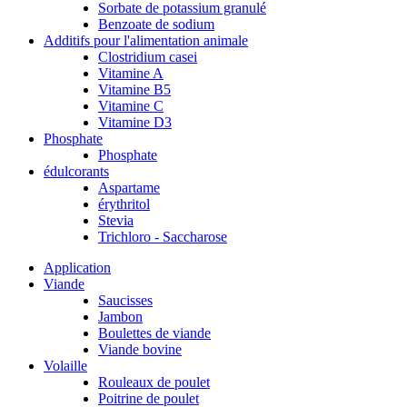
Sorbate de potassium granulé
Benzoate de sodium
Additifs pour l'alimentation animale
Clostridium casei
Vitamine A
Vitamine B5
Vitamine C
Vitamine D3
Phosphate
Phosphate
édulcorants
Aspartame
érythritol
Stevia
Trichloro - Saccharose
Application
Viande
Saucisses
Jambon
Boulettes de viande
Viande bovine
Volaille
Rouleaux de poulet
Poitrine de poulet