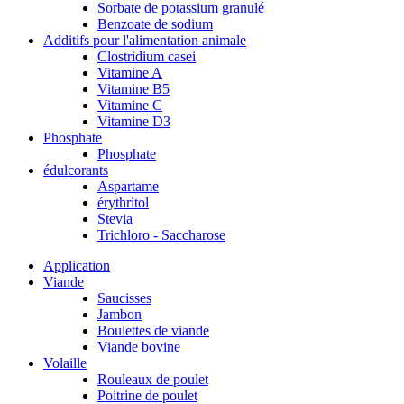
Sorbate de potassium granulé
Benzoate de sodium
Additifs pour l'alimentation animale
Clostridium casei
Vitamine A
Vitamine B5
Vitamine C
Vitamine D3
Phosphate
Phosphate
édulcorants
Aspartame
érythritol
Stevia
Trichloro - Saccharose
Application
Viande
Saucisses
Jambon
Boulettes de viande
Viande bovine
Volaille
Rouleaux de poulet
Poitrine de poulet