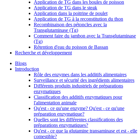
Application de TG dans les boules de poisson
Application de TG dans le steak
Application dans la poitrine de poulet
Application de TG à la reconstitution du thon
Recombinaison des pétoncles avec la
Transglutaminase (Tg)
Comment faire du jambon avec la Transglutaminase
(Tg)
Rétention d'eau du poisson de Bassan
Recherche et développement
Blogs
Introduction
Rôle des enzymes dans les additifs alimentaires
Surveillance et sécurité des ingrédients alimentaires
Différents produits industriels de préparations
enzymatiques
Classification des additifs enzymatiques pour
l'alimentation animale
Qu'est - ce qu'une enzyme? Qu'est - ce qu'une
préparation enzymatique?
Quelles sont les différentes classifications des
préparations enzymatiques?
Qu'est - ce que la glutamine transaminase et est - elle
comestible?