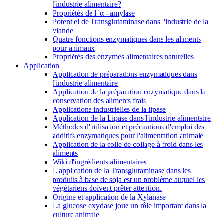
l'industrie alimentaire?
Propriétés de l 'α - amylase
Potentiel de Transglutaminase dans l'industrie de la
viande
Quatre fonctions enzymatiques dans les aliments
pour animaux
Propriétés des enzymes alimentaires naturelles
Application
Application de préparations enzymatiques dans
l'industrie alimentaire
Application de la préparation enzymatique dans la
conservation des aliments frais
Applications industrielles de la lipase
Application de la Lipase dans l'industrie alimentaire
Méthodes d'utilisation et précautions d'emploi des
additifs enzymatiques pour l'alimentation animale
Application de la colle de collage à froid dans les
aliments
Wiki d'ingrédients alimentaires
L'application de la Transglutaminase dans les
produits à base de soja est un problème auquel les
végétariens doivent prêter attention.
Origine et application de la Xylanase
La glucose oxydase joue un rôle important dans la
culture animale