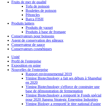
Fruits de mer de qualité
Tofu de poisson
Boulettes de poisson
Pétoncles
Barca FISH
Produits laitiers
Produits de yaourt
Produits à base de fromage
Conservateurs pour boissons
Agent de conservation des gâteaux
Conservateur de sauce
Conservateurs cosmétiques
Unité
Profil de l'entreprise
Exposition en usine
Nouvelles de l'entreprise
Rapport environnemental 2019
Yiming Biotechnology a fait ses débuts à Shanghai
en 2020
Yiming Biotechnology s'efforce de construire une
base de démonstration de fermentation
Yiming Biotechnology a remporté le Fonds spécial
pour 2020 Jiangsu Strategic Emerging Industries
Yiming Biology a remporté le titre national d'usine