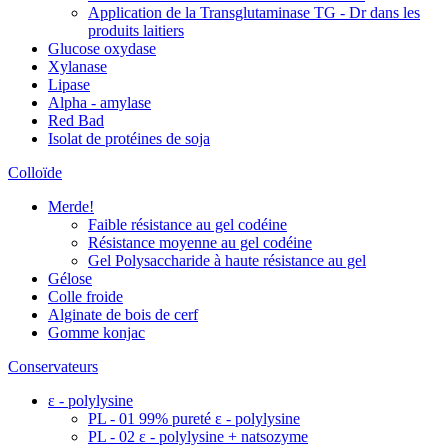
Application de la Transglutaminase TG - Dr dans les
produits laitiers
Glucose oxydase
Xylanase
Lipase
Alpha - amylase
Red Bad
Isolat de protéines de soja
Colloïde
Merde!
Faible résistance au gel codéine
Résistance moyenne au gel codéine
Gel Polysaccharide à haute résistance au gel
Gélose
Colle froide
Alginate de bois de cerf
Gomme konjac
Conservateurs
ε - polylysine
PL - 01 99% pureté ε - polylysine
PL - 02 ε - polylysine + natsozyme