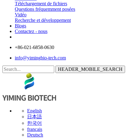
Téléchargement de fichiers
Questions fréquemment posées
Vidéo
Recherche et développement
Blogs
Contactez - nous
+86-021-6858-0630
info@yimingbio-tech.com
HEADER_MOBILE_SEARCH
English
日本語
한국어
français
Deutsch