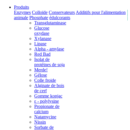
Produits
Enzymes
Colloïde
Conservateurs
Additifs pour l'alimentation
animale
Phosphate
édulcorants
Transglutaminase
Glucose
oxydase
Xylanase
Lipase
Alpha - amylase
Red Bad
Isolat de
protéines de soja
Merde!
Gélose
Colle froide
Alginate de bois
de cerf
Gomme konjac
ε - polylysine
Propionate de
calcium
Natamycine
Nissin
Sorbate de