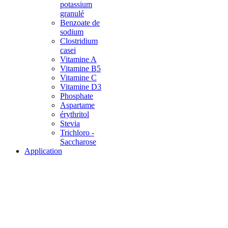
potassium
granulé
Benzoate de
sodium
Clostridium
casei
Vitamine A
Vitamine B5
Vitamine C
Vitamine D3
Phosphate
Aspartame
érythritol
Stevia
Trichloro -
Saccharose
Application