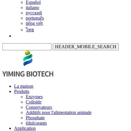
Español
italiano
русский
português
tiếng việt
ไทย
HEADER_MOBILE_SEARCH
La maison
Produits
Enzymes
Colloïde
Conservateurs
Additifs pour l'alimentation animale
Phosphate
édulcorants
Application