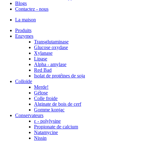
Blogs
Contactez - nous
La maison
Produits
Enzymes
Transglutaminase
Glucose oxydase
Xylanase
Lipase
Alpha - amylase
Red Bad
Isolat de protéines de soja
Colloïde
Merde!
Gélose
Colle froide
Alginate de bois de cerf
Gomme konjac
Conservateurs
ε - polylysine
Propionate de calcium
Natamycine
Nissin