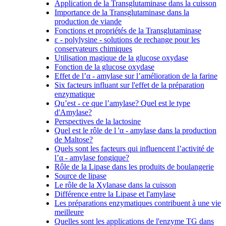
Application de la Transglutaminase dans la cuisson
Importance de la Transglutaminase dans la
production de viande
Fonctions et propriétés de la Transglutaminase
ε - polylysine - solutions de rechange pour les
conservateurs chimiques
Utilisation magique de la glucose oxydase
Fonction de la glucose oxydase
Effet de l’α - amylase sur l’amélioration de la farine
Six facteurs influant sur l'effet de la préparation
enzymatique
Qu’est - ce que l’amylase? Quel est le type
d'Amylase?
Perspectives de la lactosine
Quel est le rôle de l 'α - amylase dans la production
de Maltose?
Quels sont les facteurs qui influencent l’activité de
l’α - amylase fongique?
Rôle de la Lipase dans les produits de boulangerie
Source de lipase
Le rôle de la Xylanase dans la cuisson
Différence entre la Lipase et l'amylase
Les préparations enzymatiques contribuent à une vie
meilleure
Quelles sont les applications de l'enzyme TG dans