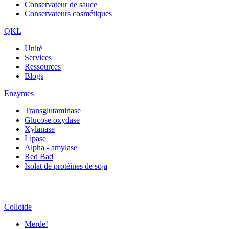
Conservateur de sauce
Conservateurs cosmétiques
QKL
Unité
Services
Ressources
Blogs
Enzymes
Transglutaminase
Glucose oxydase
Xylanase
Lipase
Alpha - amylase
Red Bad
Isolat de protéines de soja
Colloïde
Merde!