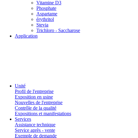
Vitamine D3
Phosphate
Aspartame
érythritol
Stevia
Trichloro - Saccharose
Application
Unité
Profil de l'entreprise
Exposition en usine
Nouvelles de l'entreprise
Contrôle de la qualité
Expositions et manifestations
Services
Assistance technique
Service après - vente
Exemple de demande