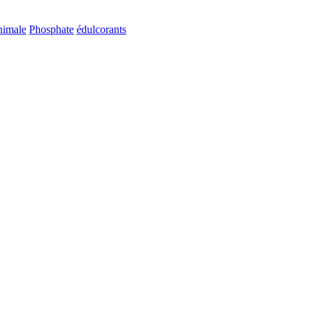
animale
Phosphate
édulcorants