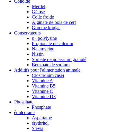
Colloïde
Merde!
Gélose
Colle froide
Alginate de bois de cerf
Gomme konjac
Conservateurs
ε - polylysine
Propionate de calcium
Natamycine
Nissin
Sorbate de potassium granulé
Benzoate de sodium
Additifs pour l'alimentation animale
Clostridium casei
Vitamine A
Vitamine B5
Vitamine C
Vitamine D3
Phosphate
Phosphate
édulcorants
Aspartame
érythritol
Stevia