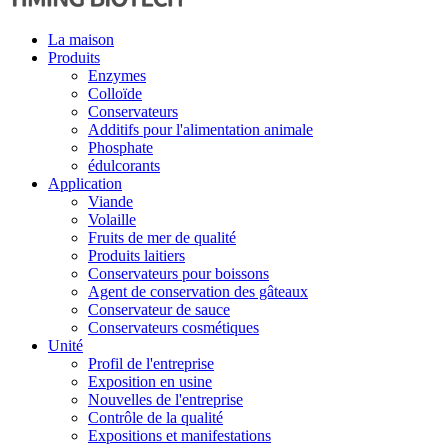
La maison
Produits
Enzymes
Colloïde
Conservateurs
Additifs pour l'alimentation animale
Phosphate
édulcorants
Application
Viande
Volaille
Fruits de mer de qualité
Produits laitiers
Conservateurs pour boissons
Agent de conservation des gâteaux
Conservateur de sauce
Conservateurs cosmétiques
Unité
Profil de l'entreprise
Exposition en usine
Nouvelles de l'entreprise
Contrôle de la qualité
Expositions et manifestations