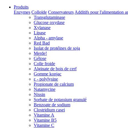
Produits
Enzymes
Colloïde
Conservateurs
Additifs pour l'alimentation 
Transglutaminase
Glucose oxydase
Xylanase
Lipase
Alpha - amylase
Red Bad
Isolat de protéines de soja
Merde!
Gélose
Colle froide
Alginate de bois de cerf
Gomme konjac
ε - polylysine
Propionate de calcium
Natamycine
Nissin
Sorbate de potassium granulé
Benzoate de sodium
Clostridium casei
Vitamine A
Vitamine B5
Vitamine C