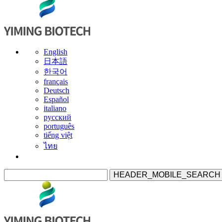
English
日本語
한국어
français
Deutsch
Español
italiano
русский
português
tiếng việt
ไทย
HEADER_MOBILE_SEARCH